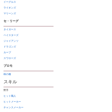
イーグルス
ライオンズ
マリーンズ
セ・リーグ
タイガース
ベイスターズ
ジャイアンツ
ドラゴンズ
カープ
スワローズ
プロモ
柿の種
スキル
野手
ヒット職人
ヒットメーカー
チャンスメーカー