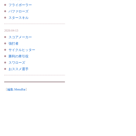
フライボーラー
バファローズ
スタースキル
2026-04-13
スコアメーカー
強打者
サイクルヒッター
勝利の牽引役
スワローズ
おススメ選手
〔
編集:
MenuBar
〕