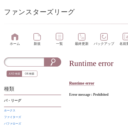
ファンスターズリーグ
ホーム
新規
一覧
最終更新
バックアップ
名前
Runtime error
AND 検索
OR 検索
Runtime error
種類
Error message : Prohibited
パ・リーグ
ホークス
ファイターズ
バファローズ