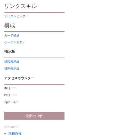
リンクスキル
サイクルヒッター
構成
カード構成
ケーススタディ
掲示板
雑談掲示板
管理掲示板
アクセスカウンター
本日：19
昨日：16
合計：4016
最新の10件
2026-04-16
球種自慢