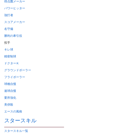
得点圏メーカー
パワーヒッター
強打者
スコアメーカー
名守備
勝利の牽引役
投手
キレ球
精密制球
ドクターＫ
グラウンドボーラー
フライボーラー
球種自慢
速球自慢
要所強化
美併殺
エースの風格
スタースキル
スタースキル
一覧