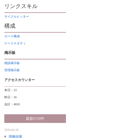
リンクスキル
サイクルヒッター
構成
カード構成
ケーススタディ
掲示板
雑談掲示板
管理掲示板
アクセスカウンター
本日：13
昨日：16
合計：4010
最新の10件
2026-04-16
球種自慢