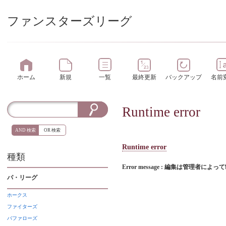
ファンスターズリーグ
ホーム
新規
一覧
最終更新
バックアップ
名前
Runtime error
AND 検索
OR 検索
Runtime error
種類
Error message : 編集は管理者に
パ・リーグ
ホークス
ファイターズ
バファローズ