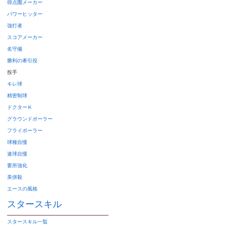
得点圏メーカー
パワーヒッター
強打者
スコアメーカー
名守備
勝利の牽引役
投手
キレ球
精密制球
ドクターＫ
グラウンドボーラー
フライボーラー
球種自慢
速球自慢
要所強化
美併殺
エースの風格
スタースキル
スタースキル
一覧