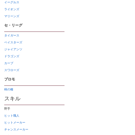
イーグルス
ライオンズ
マリーンズ
セ・リーグ
タイガース
ベイスターズ
ジャイアンツ
ドラゴンズ
カープ
スワローズ
プロモ
柿の種
スキル
野手
ヒット職人
ヒットメーカー
チャンスメーカー