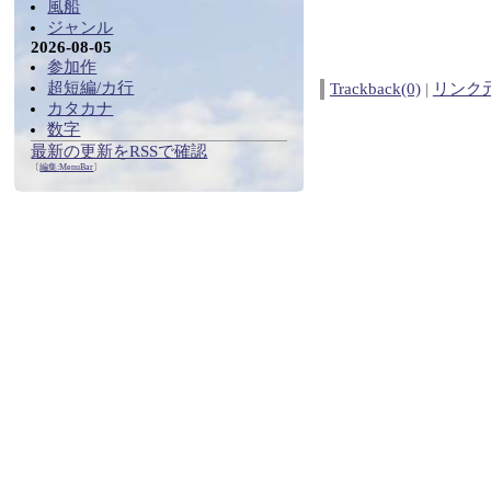
風船
ジャンル
2026-08-05
参加作
超短編/カ行
Trackback(0)
|
リンク
カタカナ
数字
最新の更新をRSSで確認
〔
編集:
MenuBar
〕