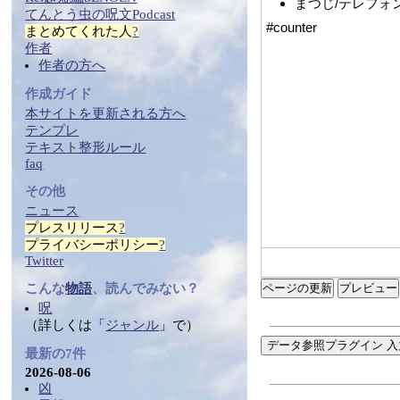
てんとう虫の
呪文
Podcast
まとめ
てくれた人
?
作者
作者の方へ
作成ガイド
本サイトを更新される方へ
テンプレ
テ
キス
ト整形ルール
faq
その他
ニュース
プレスリリース
?
プライバシーポリシー
?
Twitter
こんな
物語
、読んでみない？
ページの更新
呪
（詳しくは「
ジャンル
」で）
データ参照プラグイン 入
最新の7件
2026-08-06
凶