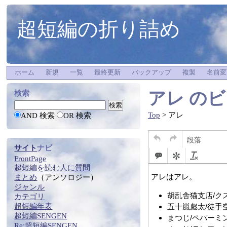
超短編の折り詰め
ホーム
新規
一覧
最終更新
バックアップ
複製
名前変
アレ
のビ
検索
Top
> アレ
AND 検索
OR 検索
段落
サイト
ナビ
FrontPage
超短編
を
読む
人に質問
まとめ
（アンソロジー）
ジャンル
カテゴリ
超短編年表
超短編SENGEN
Re:
超短編SENGEN