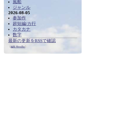
風船
ジャンル
2026-08-05
参加作
超短編/カ行
カタカナ
数字
最新の更新をRSSで確認
〔
編集:
MenuBar
〕