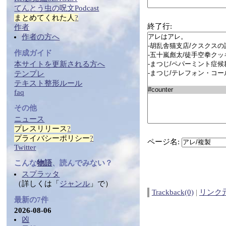
てんとう虫の
呪文
Podcast
まとめ
てくれた人
?
終了行:
作者
作者の方へ
作成ガイド
本サイトを更新される方へ
テンプレ
テ
キス
ト整形ルール
faq
その他
ニュース
プレスリリース
?
プライバシーポリシー
?
ページ名:
Twitter
こんな
物語
、読んでみない？
スプラッタ
（詳しくは「
ジャンル
」で）
Trackback(0)
|
リンク
最新の7件
2026-08-06
凶