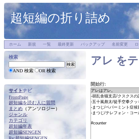
超短編の折り詰め
ホーム
新規
一覧
最終更新
バックアップ
名前変更
ロ
アレ
をテ
検索
AND 検索
OR 検索
開始行:
サイト
ナビ
FrontPage
超短編
を
読む
人に質問
まとめ
（アンソロジー）
ジャンル
カテゴリ
超短編年表
超短編SENGEN
Re:
超短編SENGEN