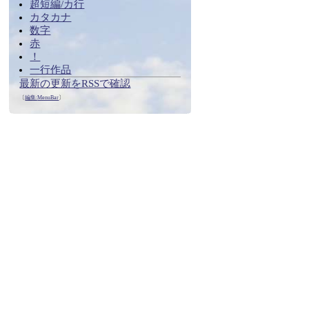
超短編/カ行
カタカナ
数字
赤
！
一行作品
最新の更新をRSSで確認
〔
編集:
MenuBar
〕