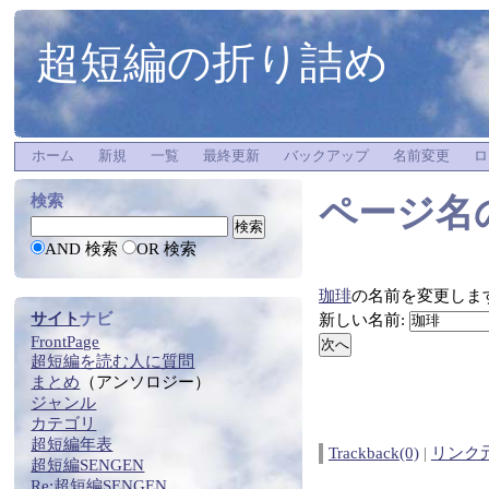
超短編の折り詰め
ホーム
新規
一覧
最終更新
バックアップ
名前変更
ロ
ページ名
検索
AND 検索
OR 検索
珈琲
の名前を変更しま
サイト
ナビ
新しい名前:
FrontPage
超短編
を
読む
人に質問
まとめ
（アンソロジー）
ジャンル
カテゴリ
超短編年表
Trackback(0)
|
リンク
超短編SENGEN
Re:
超短編SENGEN