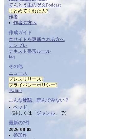
てんとう虫の
呪文
Podcast
まとめ
てくれた人
?
作者
作者の方へ
作成ガイド
本サイトを更新される方へ
テンプレ
テ
キス
ト整形ルール
faq
その他
ニュース
プレスリリース
?
プライバシーポリシー
?
Twitter
こんな
物語
、読んでみない？
ベッド
（詳しくは「
ジャンル
」で）
最新の7件
2026-08-05
参加作