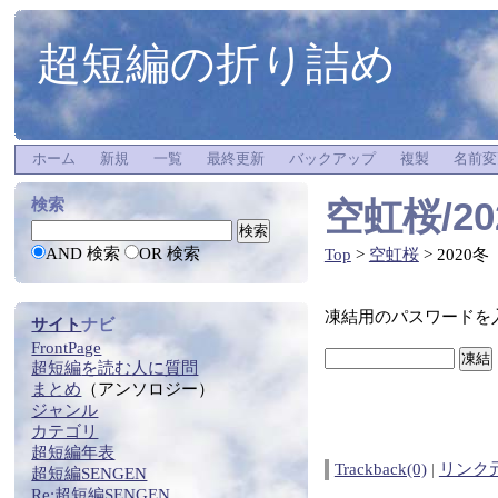
超短編の折り詰め
ホーム
新規
一覧
最終更新
バックアップ
複製
名前変
空虹桜/20
検索
AND 検索
OR 検索
Top
>
空虹桜
> 2020冬
凍結用のパスワードを
サイト
ナビ
FrontPage
超短編
を
読む
人に質問
まとめ
（アンソロジー）
ジャンル
カテゴリ
超短編年表
Trackback(0)
|
リンク
超短編SENGEN
Re:
超短編SENGEN