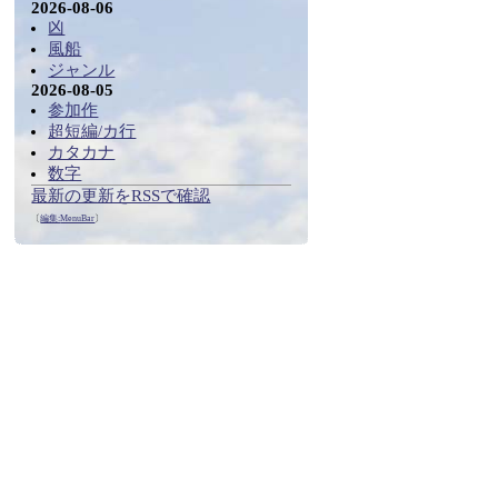
2026-08-06
凶
風船
ジャンル
2026-08-05
参加作
超短編/カ行
カタカナ
数字
最新の更新をRSSで確認
〔
編集:
MenuBar
〕