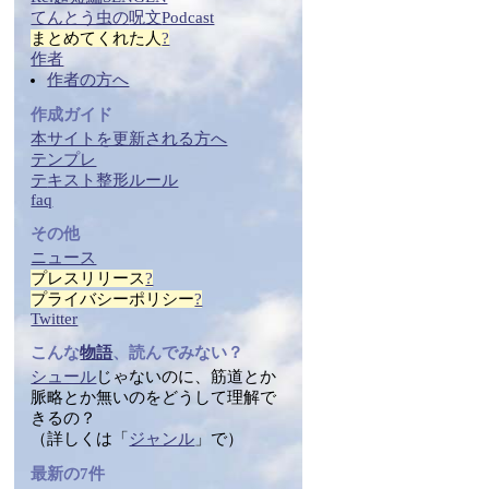
てんとう虫の
呪文
Podcast
まとめ
てくれた人
?
作者
作者の方へ
作成ガイド
本サイトを更新される方へ
テンプレ
テ
キス
ト整形ルール
faq
その他
ニュース
プレスリリース
?
プライバシーポリシー
?
Twitter
こんな
物語
、読んでみない？
シュール
じゃないのに、筋道とか
脈略とか無いのをどうして理解で
きるの？
（詳しくは「
ジャンル
」で）
最新の7件