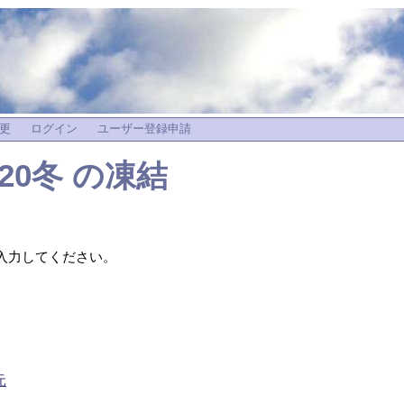
更
ログイン
ユーザー登録申請
20冬
の凍結
入力してください。
元