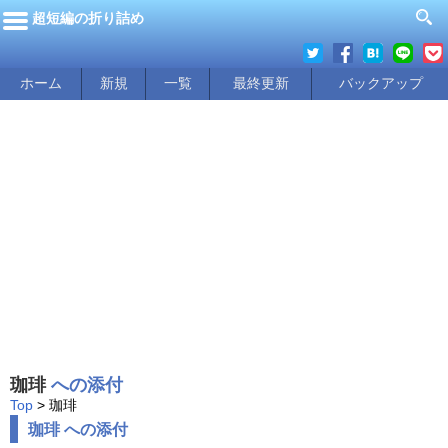
超短編の折り詰め
ホーム
新規
一覧
最終更新
バックアップ
珈琲
への添付
Top
> 珈琲
珈琲 への添付