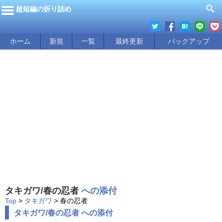
超短編の折り詰め
ホーム
新規
一覧
最終更新
バックアップ
タキガワ/春の忍者
への添付
Top
>
タキガワ
> 春の忍者
タキガワ/春の忍者 への添付