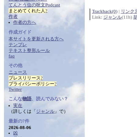
てんとう虫の
呪文
Podcast
まとめ
てくれた人
?
Trackback(0)
|
リンク
作者
Link:
ジャンル
(11h)
作者の方へ
作成ガイド
本サイトを更新される方へ
テンプレ
テ
キス
ト整形ルール
faq
その他
ニュース
プレスリリース
?
プライバシーポリシー
?
Twitter
こんな
物語
、読んでみない？
実在
（詳しくは「
ジャンル
」で）
最新の7件
2026-08-06
凶