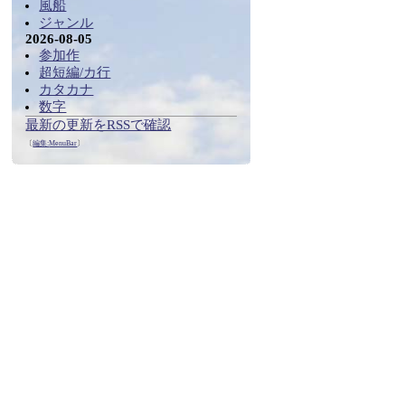
風船
ジャンル
2026-08-05
参加作
超短編/カ行
カタカナ
数字
最新の更新をRSSで確認
〔
編集:
MenuBar
〕