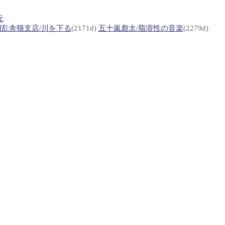
元
胡乱舎猫支店/川を下る
(2171d)
五十嵐彪太/脂溶性の音楽
(2279d)