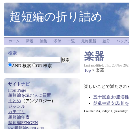
超短編の折り詰め
ホーム
新規
編集
添付
一覧
最終更新
差分
バック
楽器
検索
AND 検索
OR 検索
Last-modified: Thu, 20 Nov 202
Top
> 楽器
サイト
ナビ
楽しいことで満たされ
FrontPage
超短編
を
読む
人に質問
五十嵐彪太/脂溶
まとめ
（アンソロジー）
胡乱舎猫支店/川
ジャンル
カテゴリ
Counter: 83, today: 1, yesterday:
超短編年表
超短編SENGEN
Re:
超短編SENGEN