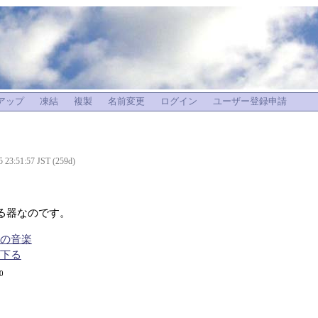
アップ
凍結
複製
名前変更
ログイン
ユーザー登録申請
5 23:51:57 JST (259d)
る器なのです。
性の音楽
を下る
 0