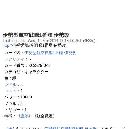
伊勢型航空戦艦1番艦 伊勢改
Last-modified: Wed, 12 Mar 2014 18:18:38 JST (4533d)
Top
> 伊勢型航空戦艦1番艦 伊勢改
カード名：
伊勢型航空戦艦1番艦 伊勢改
レアリティ
：R
カード番号：KC/S25-042
カテゴリ：キャラクター
色：緑
レベル
：3
コスト
：2
パワー：10000
ソウル：2
トリガー：1
特徴：《
艦娘
》《航空戦艦》
【永】
他のあなたの「
伊勢型航空戦艦2番艦 日向改
」すべてに、パ