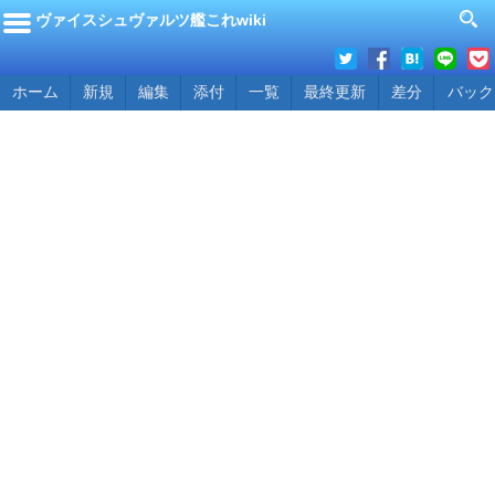
ヴァイスシュヴァルツ艦これwiki
ホーム
新規
編集
添付
一覧
最終更新
差分
バック