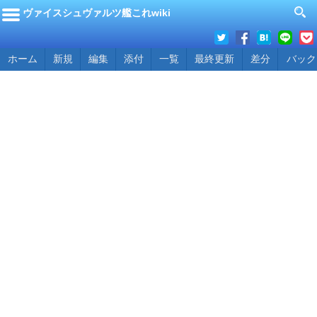
ヴァイスシュヴァルツ艦これwiki
ホーム
新規
編集
添付
一覧
最終更新
差分
バック