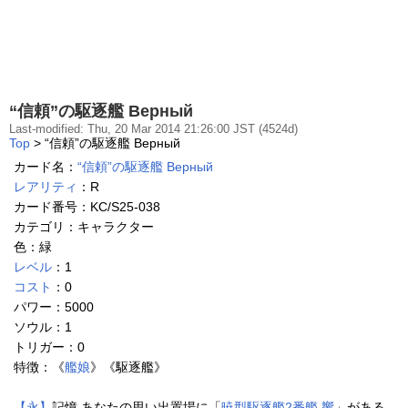
“信頼”の駆逐艦 Верный
Last-modified: Thu, 20 Mar 2014 21:26:00 JST (4524d)
Top
> “信頼”の駆逐艦 Верный
カード名：
“信頼”の駆逐艦 Верный
レアリティ
：R
カード番号：KC/S25-038
カテゴリ：キャラクター
色：緑
レベル
：1
コスト
：0
パワー：5000
ソウル：1
トリガー：0
特徴：《
艦娘
》《駆逐艦》
【永】
記憶 あなたの思い出置場に「
暁型駆逐艦2番艦 響
」がある