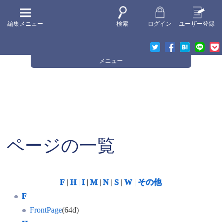
編集メニュー
検索
ログイン
ユーザー登録
メニュー
ページの一覧
F
|
H
|
I
|
M
|
N
|
S
|
W
|
その他
F
FrontPage
(64d)