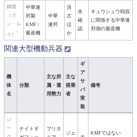
鋼髏
中華連
洪
未
キュウシュウ戦役
（ガ
邦製
中華
古
確
に関係する中華連
ン・ル
KMF /
連邦
ほ
認
邦側の量産機
?
量産機
か
ゥ）
関連大型機動兵器
ギ
ア
機
主な所
主な
サ
体
分類
属・運
搭乗
備考
バ
名
用勢力
者
実
装
ジ
ー
ナイトギ
ブリタ
ジェ
KMFではない
ク