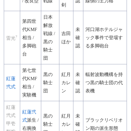
/ 改良型
戦線
認
線側の主力格
剣
日本
第四世
解放
代KMF
未
河口湖ホテルジャ
戦線 /
吉田
?
相当 /
確
ック事件で登場す
雷光
黒の
ほか
多脚砲
認
る多脚砲台
騎士
台
団
第七世
黒の
紅月
未
輻射波動機構を持
紅蓮
代KMF
騎士
カレ
確
つ黒の騎士団の代
弐式
相当 /
団
ン
認
表機
実験機
紅蓮
紅蓮弐
弐式
黒の
紅月
未
式
派生 /
ブラックリベリオ
甲壱
騎士
カレ
確
右腕換
ン期の派生形態