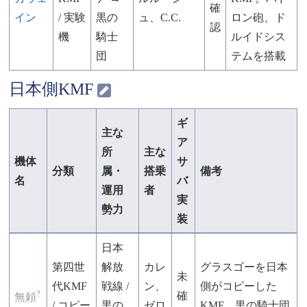
確
イン
/ 実験
黒の
ュ、C.C.
ロン砲、ド
認
機
騎士
ルイドシス
団
テムを搭載
日本側KMF
ギ
主な
ア
所
主な
機体
サ
分類
属・
搭乗
備考
名
バ
運用
者
実
勢力
装
日本
第四世
解放
カレ
グラスゴーを日本
未
代KMF
戦線 /
ン、
側がコピーした
?
確
無頼
/ コピー
黒の
ゼロ
KMF。黒の騎士団