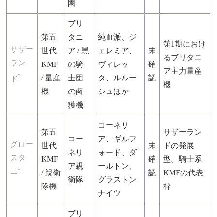
園
ブリ
第五
タニ
純血派、ジ
第1期におけ
サザー
世代
ア / 黒
ェレミア、
未
るブリタニ
ラン
KMF
の騎
ヴィレッ
確
ア主力量産
?
/ 量産
士団
タ、ルルー
認
ド
機
機
の鹵
シュほか
獲機
コーネリ
第五
サザーラン
コー
ア、ギルフ
グロー
世代
未
ドの発展
ネリ
ォード、ダ
スタ
KMF
確
型。騎士系
ア親
ールトン、
?
/ 親衛
認
KMFの代表
ー
衛隊
グラストン
隊機
枠
ナイツ
ブリ