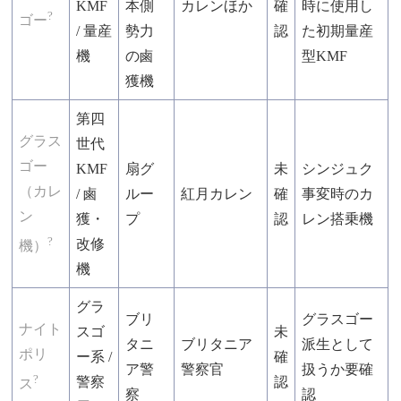
KMF
本側
カレンほか
確
時に使用し
?
ゴー
/ 量産
勢力
認
た初期量産
機
の鹵
型KMF
獲機
第四
グラス
世代
ゴー
KMF
扇グ
未
シンジュク
（カレ
/ 鹵
ルー
紅月カレン
確
事変時のカ
ン
獲・
プ
認
レン搭乗機
?
改修
機）
機
グラ
ブリ
グラスゴー
ナイト
スゴ
未
タニ
ブリタニア
派生として
ポリ
ー系 /
確
ア警
警察官
扱うか要確
?
警察
認
ス
察
認