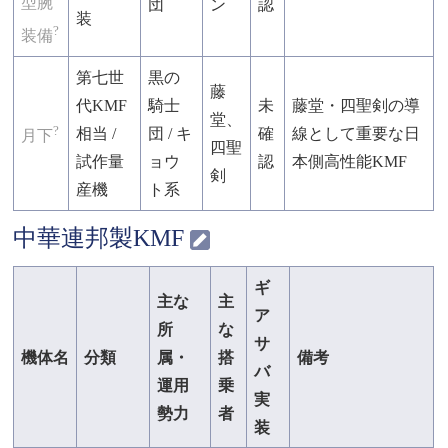
型腕
団
ン
認
装
?
装備
第七世
黒の
藤
代KMF
騎士
未
藤堂・四聖剣の導
堂、
?
相当 /
団 / キ
確
線として重要な日
月下
四聖
試作量
ョウ
認
本側高性能KMF
剣
産機
ト系
中華連邦製KMF
ギ
主な
主
ア
所
な
サ
機体名
分類
属・
搭
備考
バ
運用
乗
実
勢力
者
装