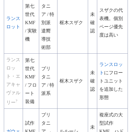
第七
タニ
スザクの代
世代
ア / 特
未
ランス
表機。個別
KMF
別派
枢木スザク
確
ロット
ページ優先
/ 実験
遣嚮
認
度は高い
機
導技
術部
ランス
第七
ランスロッ
ロッ
世代
ブリ
未
ト
にフロー
ト
・エ
KMF
タニ
枢木スザク
確
トユニット
アキャ
/ フロ
ア / 特
認
を追加した
ヴァル
ート
派系
形態
?
装備
リー
ブリ
複座式の大
試作
タニ
型試作
未
ガウェ
KMF
ア →
ルルーシ
KMF。ハド