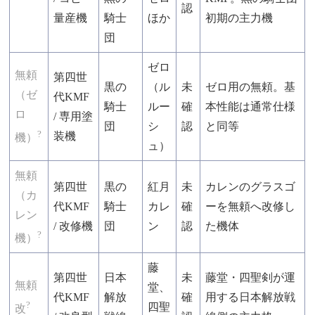
認
量産機
騎士
ほか
初期の主力機
団
ゼロ
無頼
第四世
黒の
（ル
未
ゼロ用の無頼。基
（ゼ
代KMF
騎士
ルー
確
本性能は通常仕様
ロ
/ 専用塗
団
シ
認
と同等
?
装機
機）
ュ）
無頼
第四世
黒の
紅月
未
カレンのグラスゴ
（カ
代KMF
騎士
カレ
確
ーを無頼へ改修し
レン
/ 改修機
団
ン
認
た機体
?
機）
藤
第四世
日本
未
藤堂・四聖剣が運
無頼
堂、
代KMF
解放
確
用する日本解放戦
?
四聖
改