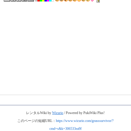
レンタルWiki by
Wicurio
/ Powered by PukiWiki Plus!
このページの短縮URL：
https://www.wicurio.com/geasssurvivor/?
cmd=s&k=306533ea9f