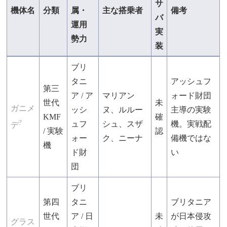
サ
機体名
分類
属・
主な搭乗者
備考
バ
運用
実
勢力
装
ブリ
タニ
アッシュフ
第三
ア / ア
マリアン
ォード財団
世代
未
ガニメ
ッシ
ヌ、ルルー
主導の実験
KMF
確
?
ュフ
シュ、スザ
機。実戦配
デ
/ 実験
認
ォー
ク、ニーナ
備機ではな
機
ド財
い
団
ブリ
第四
タニ
ブリタニア
世代
ア / 日
未
が日本侵攻
グラス