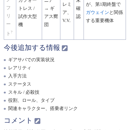
ガフォー
ニア
未
レミ
が、第1期終盤で
フ
トレス /
→ ギ
確
ア、
ガウェイン
と関係
リ
試作大型
アス嚮
認
V.V.
する重要機体
ー
機
団
?
ト
今後追加する情報
ギアサバでの実装状況
レアリティ
入手方法
ステータス
スキル / 必殺技
役割、ロール、タイプ
関連キャラクター、搭乗者リンク
コメント