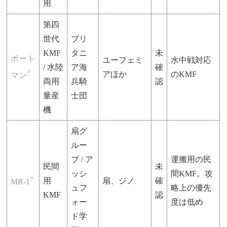
用
第四
世代
ブリ
KMF
タニ
未
ポート
ユーフェミ
水中戦対応
/ 水陸
ア海
確
?
アほか
のKMF
マン
両用
兵騎
認
量産
士団
機
扇グ
ルー
プ / ア
運搬用の民
民間
未
ッシ
間KMF。攻
?
用
扇、ジノ
確
MR-1
ュフ
略上の優先
KMF
認
ォー
度は低め
ド学