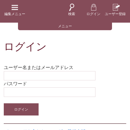
編集メニュー
検索
ログイン
ユーザー登録
メニュー
ログイン
ユーザー名またはメールアドレス
パスワード
ログイン