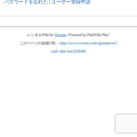
パスワードを忘れた
|
ユーザー登録申請
レンタルWiki by
Wicurio
/ Powered by PukiWiki Plus!
このページの短縮URL：
https://www.wicurio.com/oguminerva/?
cmd=s&k=bde2d58490