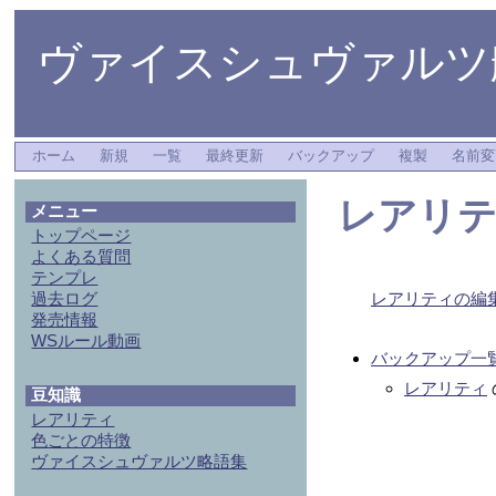
ヴァイスシュヴァルツ艦
ホーム
新規
一覧
最終更新
バックアップ
複製
名前変
レアリ
メニュー
トップページ
よくある質問
テンプレ
過去ログ
レアリティの編
発売情報
WSルール動画
バックアップ一
レアリティ
豆知識
レアリティ
色ごとの特徴
ヴァイスシュヴァルツ略語集