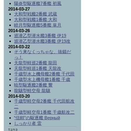
陽炎型駆逐艦7番艦 初風
2014-03-27
大和型戦艦2番艦 武蔵
大和型戦艦1番艦 大和
睦月型駆逐艦5番艦 皐月
2014-03-26
巡潜乙型潜水艦3番艦 伊19
巡潜乙型潜水艦3番艦 伊19改
2014-03-22
そう来なくっちゃな、抜錨だ
っ！
天龍型軽巡2番艦 龍田
天龍型軽巡1番艦 天龍改
千歳型水上機母艦2番艦 千代田
千歳型水上機母艦1番艦 千歳
暁型駆逐艦2番艦 響
龍驤型軽空母 龍驤
2014-03-20
千歳型軽空母2番艦 千代田航改
二
千歳型軽空母1番艦 千歳航改二
“信頼”の駆逐艦 Верный
しっかり者 雷
T.1/Y.0