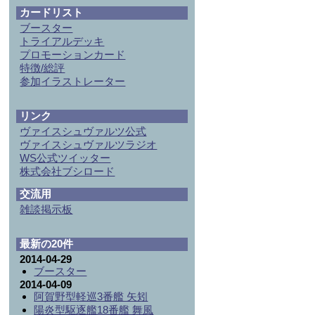
カードリスト
ブースター
トライアルデッキ
プロモーションカード
特徴/総評
参加
イラストレーター
リンク
ヴァイスシュヴァルツ公式
ヴァイスシュヴァルツラジオ
WS公式ツイッター
株式会社ブシロード
交流用
雑談掲示板
最新の20件
2014-04-29
ブースター
2014-04-09
阿賀野型軽巡3番艦 矢矧
陽炎型駆逐艦18番艦 舞風