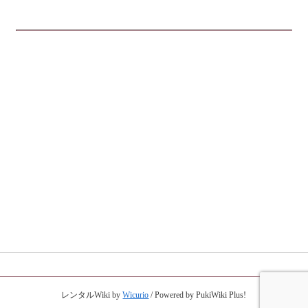
レンタルWiki by
Wicurio
/ Powered by PukiWiki Plus!