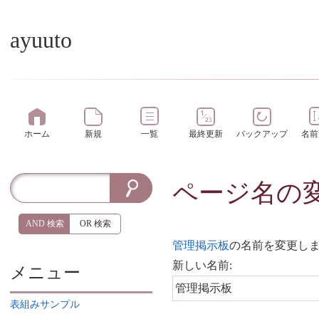
ayuuto
ホーム
新規
一覧
最終更新
バックアップ
名前
ページ名の
AND 検索
OR 検索
管理掲示板
の名前を変更し
新しい名前:
メニュー
表組みサンプル