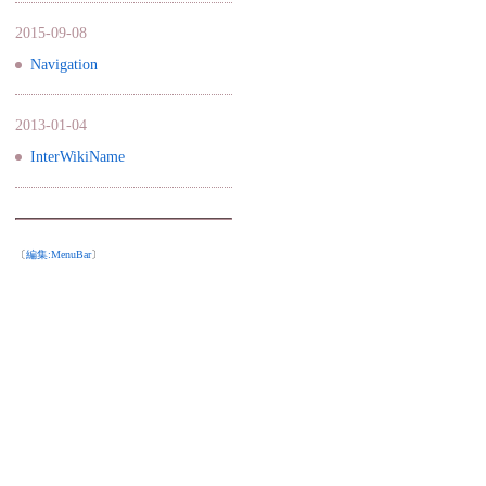
2015-09-08
Navigation
2013-01-04
InterWikiName
〔
編集:
MenuBar
〕