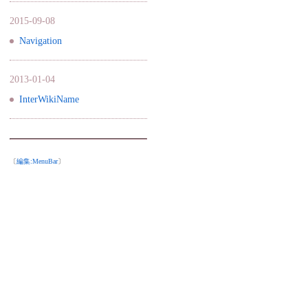
2015-09-08
Navigation
2013-01-04
InterWikiName
〔
編集:
MenuBar
〕