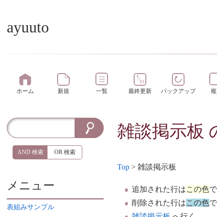
ayuuto
ホーム
新規
一覧
最終更新
バックアップ
複
雑談掲示板
AND 検索
OR 検索
Top
> 雑談掲示板
メニュー
追加された行は
この色
削除された行は
この色
表組みサンプル
雑談掲示板
へ行く。