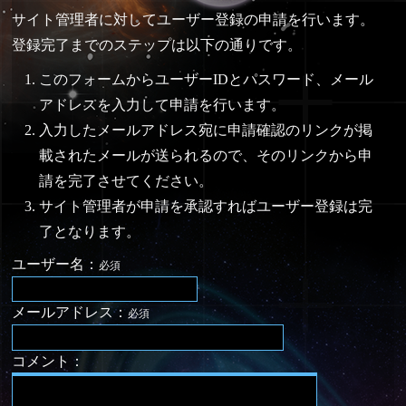
サイト管理者に対してユーザー登録の申請を行います。
登録完了までのステップは以下の通りです。
このフォームからユーザーIDとパスワード、メール
アドレスを入力して申請を行います。
入力したメールアドレス宛に申請確認のリンクが掲
載されたメールが送られるので、そのリンクから申
請を完了させてください。
サイト管理者が申請を承認すればユーザー登録は完
了となります。
ユーザー名：
必須
メールアドレス：
必須
コメント：