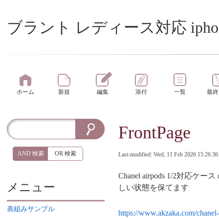
ブラント レディース対応 iphone
ホーム
新規
編集
添付
一覧
最終
FrontPage
AND 検索
OR 検索
Last-modified: Wed, 11 Feb 2026 15:26:36
Chanel airpods 
メニュー
しい状態を保てます
表組みサンプル
https://www.akzaka.com/chanel-