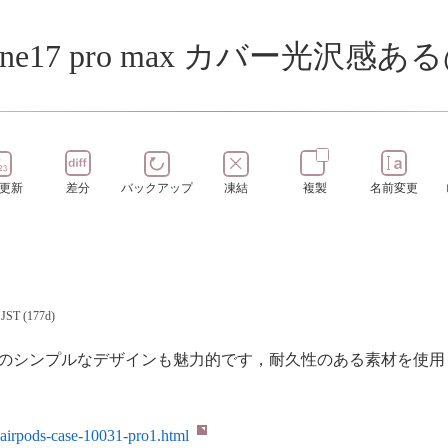
17 pro max カバー光沢感ある@a
更新
差分
バックアップ
凍結
複製
名前変更
 JST (177d)
1/2対応ケース のシンプルなデザインも魅力的です，耐久性のある
airpods-case-10031-pro1.html