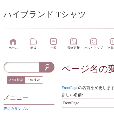
ハイブランド Tシャツ
ホーム
新規
一覧
最終更新
バックアップ
名前
ページ名の
AND 検索
OR 検索
FrontPage
の名前を変更しま
新しい名前:
メニュー
表組みサンプル