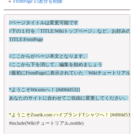
FrontPage の差分を削除
//ページタイトルは変更可能です
//下の１行を「TITLE:Wikiトップページ」など、お
TITLE:FrontPage
//ここからがページ本文となります。
//ここから下を消して、編集を始めましょう
//最初にFrontPageに表示されていた「Wikiチュートリ
*ようこそWicurioへ！ [#d0fdd532]
あなたのサイトに合わせてご自由に変更してください。
*ようこそZoarik.com ハイブランドTシャツへ！ [#d0fdd532
#include(Wikiチュートリアル,notitle)
