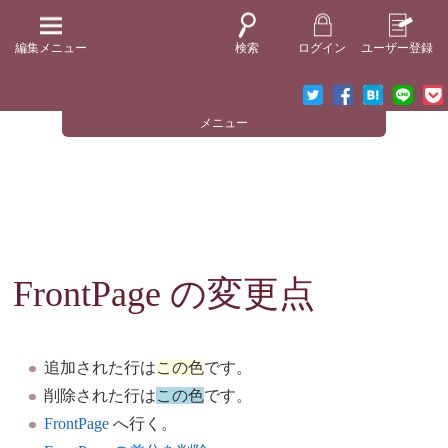
編集メニュー
検索
ログイン
ユーザー登録
メニュー
FrontPage
の変更点
追加された行は
この色
です。
削除された行は
この色
です。
FrontPage
へ行く。