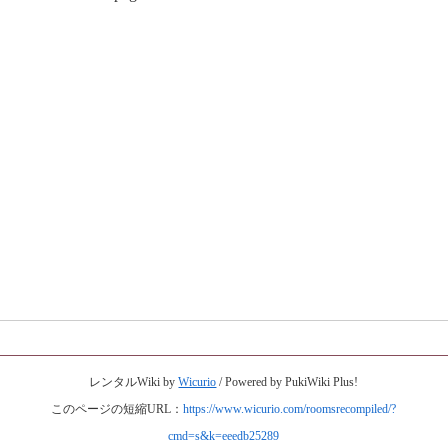
レンタルWiki by
Wicurio
/ Powered by PukiWiki Plus!
このページの短縮URL：
https://www.wicurio.com/roomsrecompiled/?
cmd=s&k=eeedb25289