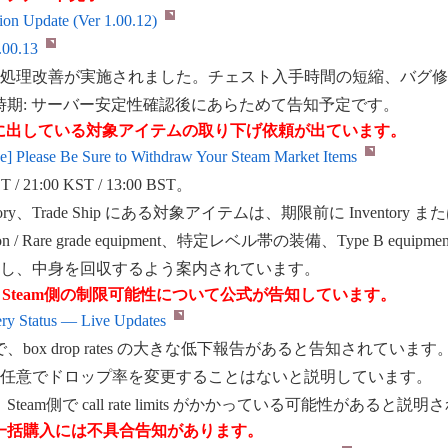
 Update (Ver 1.00.12)
00.13
タ処理改善が実施されました。チェスト入手時間の短縮、バグ
定時期: サーバー安定性確認後にあらためて告知予定です。
 Market等に出している対象アイテムの取り下げ依頼が出ています。
lease Be Sure to Withdraw Your Steam Market Items
/ 21:00 KST / 13:00 BST。
 Inventory、Trade Ship にある対象アイテムは、期限前に Invent
on / Rare grade equipment、特定レベル帯の装備、Type B equipm
封し、中身を回収するよう案内されています。
Steam側の制限可能性について公式が告知しています。
tatus — Live Updates
ST 更新で、box drop rates の大きな低下報告があると告知されています
に任意でドロップ率を変更することはないと説明しています。
team側で call rate limits がかかっている可能性があると
ト一括購入には不具合告知があります。