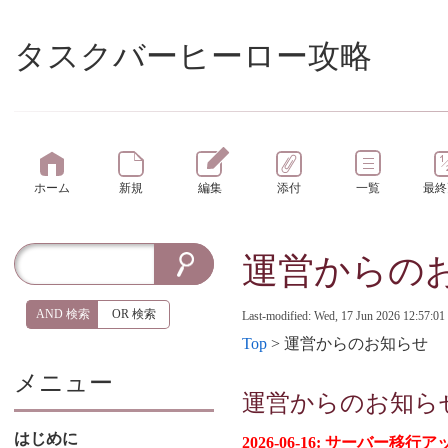
タスクバーヒーロー攻略
ホーム
新規
編集
添付
一覧
最終
運営からの
AND 検索
OR 検索
Last-modified: Wed, 17 Jun 2026 12:57:01
Top
> 運営からのお知らせ
メニュー
運営からのお知ら
はじめに
2026-06-16: サーバー移行アップデ