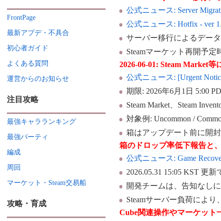
公式ニュース: Server Migration
FrontPage
公式ニュース: Hotfix - ver 1.
最新アプデ・不具合
サーバー移行によるデー
初心者ガイド
Steamマーケット再開予
よくある質問
2026-06-01: Steam
公式ニュース: [Urgent Notice] P
運営からのお知らせ
期限: 2026年6月1日 5:00 PDT 
注目攻略
Steam Market、Steam
対象例: Uncommon / Comm
最強キャラランキング
箱はアップデート前に開
最強パーティ
箱のドロップ率低下報告と、
編成
公式ニュース: Game Recovery S
周回
2026.05.31 15:05 K
マーケット・Steam交易船
開発チームは、告知なし
Steamサーバー負荷により、S
攻略・育成
Cube関連操作やマーケッ