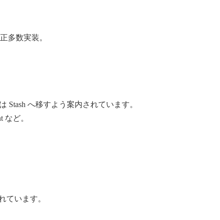
修正多数実装。
ory または Stash へ移すよう案内されています。
ent など。
。
説明されています。