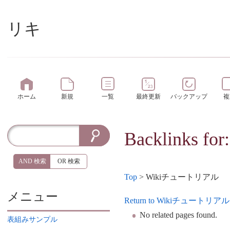
リキ
ホーム
新規
一覧
最終更新
バックアップ
複
Backlinks
AND 検索
OR 検索
Top
> Wikiチュートリアル
メニュー
Return to Wikiチュートリアル
No related pages found.
表組みサンプル