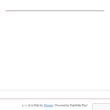
レンタルWiki by
Wicurio
/ Powered by PukiWiki Plus!