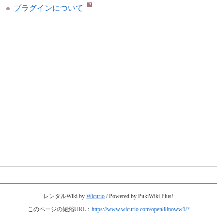
プラグインについて
レンタルWiki by
Wicurio
/ Powered by PukiWiki Plus!
このページの短縮URL：
https://www.wicurio.com/open88noww1/?