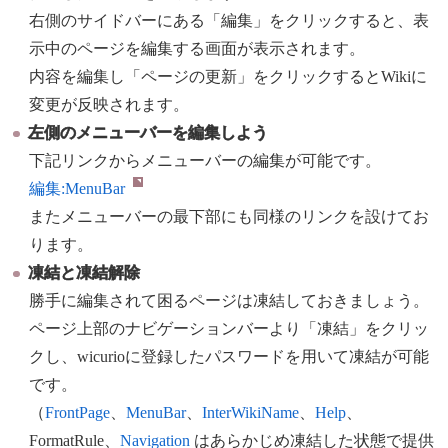
右側のサイドバーにある「編集」をクリックすると、表
示中のページを編集する画面が表示されます。
内容を編集し「ページの更新」をクリックするとWikiに
変更が反映されます。
左側のメニューバーを編集しよう
下記リンクからメニューバーの編集が可能です。
編集:
MenuBar
またメニューバーの最下部にも同様のリンクを設けてお
ります。
凍結と凍結解除
勝手に編集されて困るページは凍結しておきましょう。
ページ上部のナビゲーションバーより「凍結」をクリッ
クし、wicurioに登録したパスワードを用いて凍結が可能
です。
（
FrontPage
、
MenuBar
、
InterWikiName
、
Help
、
FormatRule、
Navigation
はあらかじめ凍結した状態で提供