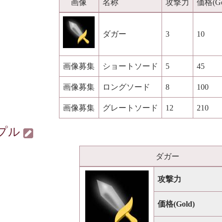
画像
名称
攻撃力
価格(Go
ダガー
3
10
画像募集
ショートソード
5
45
画像募集
ロングソード
8
100
画像募集
グレートソード
12
210
プル
ダガー
攻撃力
価格(Gold)