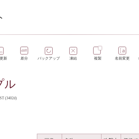
ト
更新
差分
バックアップ
凍結
複製
名前変更
プル
JST (3402d)