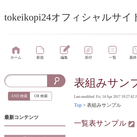
tokeikopi24オフィシャルサイ
ホーム
新規
編集
添付
一覧
最終
表組みサン
AND 検索
OR 検索
Last-modified: Fri, 14 Apr 2017 19:27:42 
Top
> 表組みサンプル
最新コンテンツ
一覧表サンプル