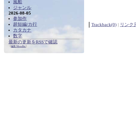
風船
ジャンル
2026-08-05
参加作
超短編/カ行
Trackback(0)
|
リンク
カタカナ
数字
最新の更新をRSSで確認
〔
編集:
MenuBar
〕