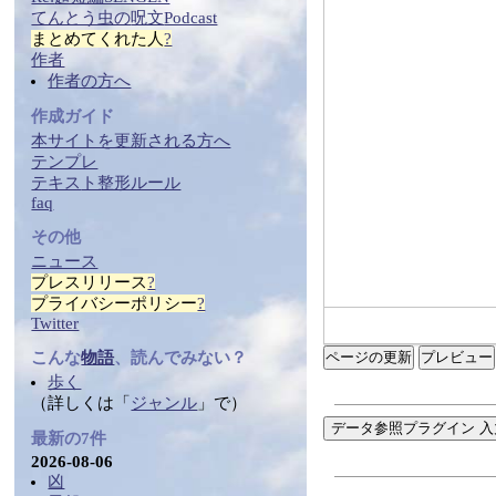
てんとう虫の
呪文
Podcast
まとめ
てくれた人
?
作者
作者の方へ
作成ガイド
本サイトを更新される方へ
テンプレ
テ
キス
ト整形ルール
faq
その他
ニュース
プレスリリース
?
プライバシーポリシー
?
Twitter
こんな
物語
、読んでみない？
ページの更新
歩く
（詳しくは「
ジャンル
」で）
データ参照プラグイン 入
最新の7件
2026-08-06
凶