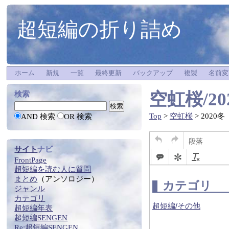
超短編の折り詰め
ホーム
新規
一覧
最終更新
バックアップ
複製
名前変
空虹桜/20
検索
Top
>
空虹桜
> 2020冬
AND 検索
OR 検索
段落
サイト
ナビ
FrontPage
超短編
を
読む
人に質問
まとめ
（アンソロジー）
ジャンル
カテゴリ
超短編年表
超短編SENGEN
Re:
超短編SENGEN