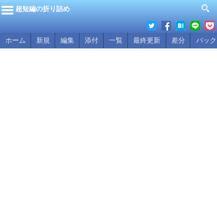
超短編の折り詰め
ホーム
新規
編集
添付
一覧
最終更新
差分
バック