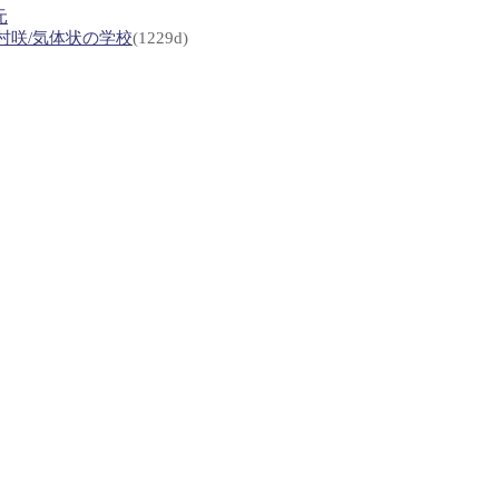
元
村咲/気体状の学校
(1229d)