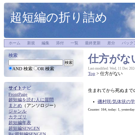
超短編の折り詰め
ホーム
新規
編集
添付
一覧
最終更新
差分
バック
仕方がな
検索
AND 検索
OR 検索
Last-modified: Wed, 11 Dec 202
Top
> 仕方がない
サイト
ナビ
生まれてから死ぬまで
FrontPage
超短編
を
読む
人に質問
磯村咲/気体状の
まとめ
（アンソロジー）
Counter: 164, today: 1, yesterday
ジャンル
カテゴリ
超短編年表
超短編SENGEN
Re:
超短編SENGEN