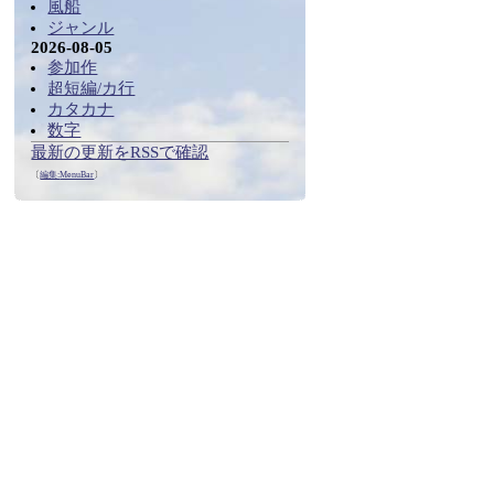
風船
ジャンル
2026-08-05
参加作
超短編/カ行
カタカナ
数字
最新の更新をRSSで確認
〔
編集:
MenuBar
〕