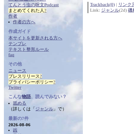
Trackback(0)
|
リンク
てんとう虫の
呪文
Podcast
Link:
ジャンル
(2d)
磯
まとめ
てくれた人
?
作者
作者の方へ
作成ガイド
本サイトを更新される方へ
テンプレ
テ
キス
ト整形ルール
faq
その他
ニュース
プレスリリース
?
プライバシーポリシー
?
Twitter
こんな
物語
、読んでみない？
舐める
（詳しくは「
ジャンル
」で）
最新の7件
2026-08-06
凶