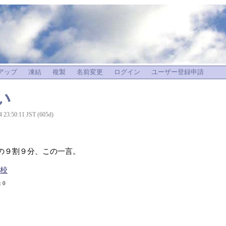
アップ
凍結
複製
名前変更
ログイン
ユーザー登録申請
い
4 23:50:11 JST (605d)
の９割９分、この一言。
学校
: 0