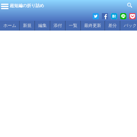
超短編の折り詰め
ホーム
新規
編集
添付
一覧
最終更新
差分
バック