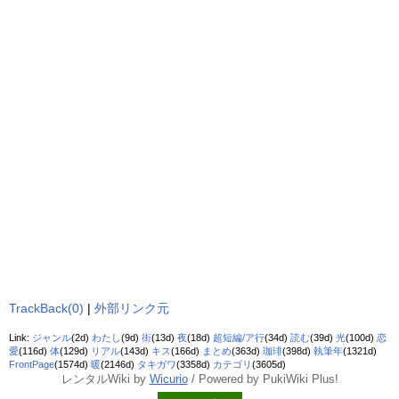
TrackBack(0)
|
外部リンク元
Link:
ジャンル
(2d)
わたし
(9d)
街
(13d)
夜
(18d)
超短編/ア行
(34d)
読む
(39d)
光
(100d)
恋
愛
(116d)
体
(129d)
リアル
(143d)
キス
(166d)
まとめ
(363d)
珈琲
(398d)
執筆年
(1321d)
FrontPage
(1574d)
暖
(2146d)
タキガワ
(3358d)
カテゴリ
(3605d)
レンタルWiki by
Wicurio
/ Powered by PukiWiki Plus!