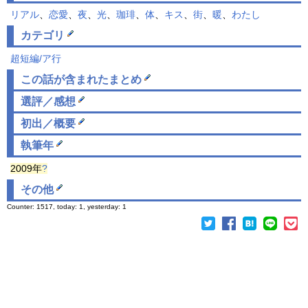
リアル
、
恋愛
、
夜
、
光
、
珈琲
、
体
、
キス
、
街
、
暖
、
わたし
カテゴリ
超短編/ア行
この話が含まれた
まとめ
選評／感想
初出／概要
執筆年
2009年
?
その他
Counter: 1517, today: 1, yesterday: 1