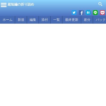
超短編の折り詰め
ホーム
新規
編集
添付
一覧
最終更新
差分
バック