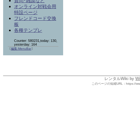
質問･雑談など
オンライン対戦会用
特設ページ
フレンドコード交換
板
各種テンプレ
Counter: 580231,today: 130,
yesterday: 164
〔
編集:
MenuBar
〕
レンタルWiki by
Wi
このページの短縮URL：
https://