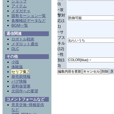
ショップ
0)
アイテム
~攻
メダガチャ
撃対
固有モーション一覧
各種検証データなど
応(1
BGM一覧
1)
~サ
通信関連
ブス
ロボトル戦術
キル
メダロット通信
DLC
(12)
~性
その他
別(1
小技
3)
体験版
タ
セリフ集
?
発売前情報
バグ情報
資料保管庫
次回作への要望
コメントフォームなど
意見交換･情報提供
など