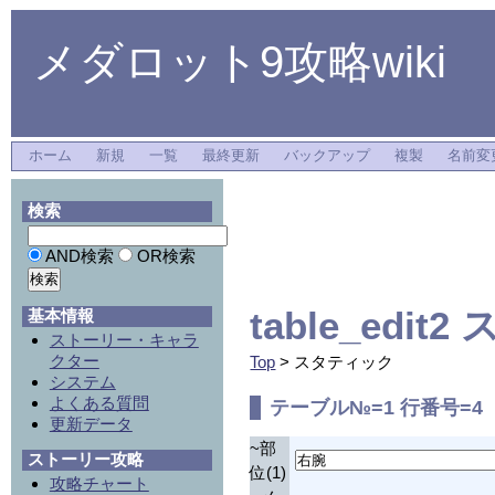
メダロット9攻略wiki
ホーム
新規
一覧
最終更新
バックアップ
複製
名前変
検索
AND検索
OR検索
table_edi
基本情報
ストーリー・キャラ
クター
Top
> スタティック
システム
よくある質問
テーブル№=1 行番号=4
更新データ
~部
ストーリー攻略
位(1)
攻略チャート