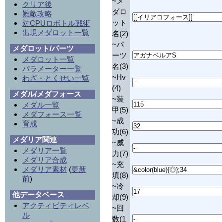
~メ
クリア後
ダロ
難敵攻略
ット
対CPUロボトル戦術
出現メダロット一覧
名(2)
~パ
メダロット/パーツ
ーツ
メダロット一覧
名(3)
パラメーター一覧
~Hv
わざ・とくせい一覧
(4)
メダル/メダフォース
~装
メダル一覧
甲(5)
メダフォース一覧
~成
育成
功(6)
メダリア関連
~威
メダリア一覧
力(7)
メダリア合成
~充
メダリア素材
(
更新
填(8)
前
)
~冷
他データベース
却(9)
アクティビティレベ
~回
ル
数(1