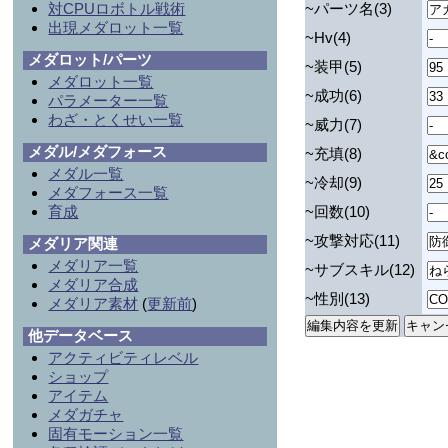
対CPUロボトル戦術
~パーツ名(3)
出現メダロット一覧
~Hv(4)
メダロット/パーツ
~装甲(5)
メダロット一覧
~成功(6)
パラメーター一覧
わざ・とくせい一覧
~威力(7)
メダル/メダフォース
~充填(8)
メダル一覧
~冷却(9)
メダフォース一覧
育成
~回数(10)
~攻撃対応(11)
メダリア関連
メダリア一覧
~サブスキル(12)
メダリア合成
~性別(13)
メダリア素材
(
更新前
)
他データベース
アクティビティレベル
ショップ
アイテム
メダガチャ
固有モーション一覧