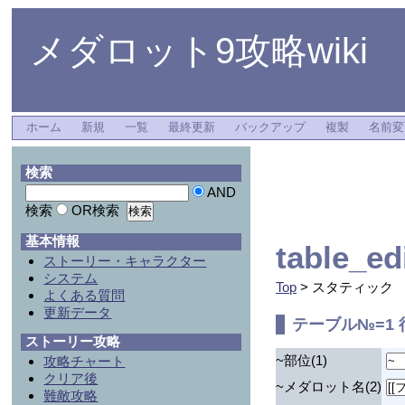
メダロット9攻略wiki
ホーム
新規
一覧
最終更新
バックアップ
複製
名前変
検索
AND
検索
OR検索
基本情報
table_
ストーリー・キャラクター
システム
Top
> スタティック
よくある質問
更新データ
テーブル№=1 
ストーリー攻略
~部位(1)
攻略チャート
クリア後
~メダロット名(2)
難敵攻略