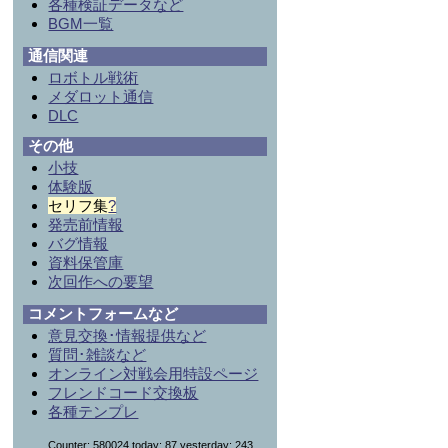
各種検証データなど
BGM一覧
通信関連
ロボトル戦術
メダロット通信
DLC
その他
小技
体験版
セリフ集
?
発売前情報
バグ情報
資料保管庫
次回作への要望
コメントフォームなど
意見交換･情報提供など
質問･雑談など
オンライン対戦会用特設ページ
フレンドコード交換板
各種テンプレ
Counter: 580024,today: 87,yesterday: 243