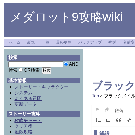
メダロット9攻略wiki
ホーム
新規
一覧
最終更新
バックアップ
複製
名前変
検索
AND
検索
OR検索
基本情報
ブラッ
ストーリー・キャラクター
システム
Top
> ブラックメイ
よくある質問
更新データ
段落
ストーリー攻略
攻略チャート
クリア後
難敵攻略