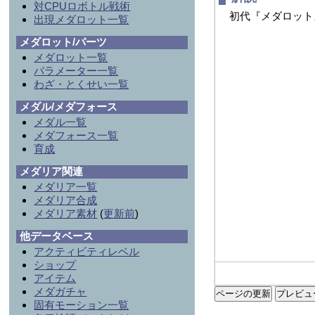
対CPUロボトル戦術
出現メダロット一覧
メダロット/パーツ
メダロット一覧
パラメーター一覧
わざ・とくせい一覧
メダル/メダフォース
メダル一覧
メダフォース一覧
育成
メダリア関連
メダリア一覧
メダリア合成
メダリア素材
(
更新前
)
他データベース
アクティビティレベル
ショップ
アイテム
メダガチャ
ページの更新
固有モーション一覧