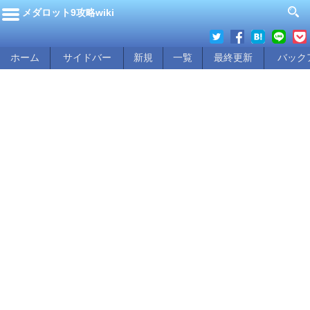
メダロット9攻略wiki
ホーム
サイドバー
新規
一覧
最終更新
バック