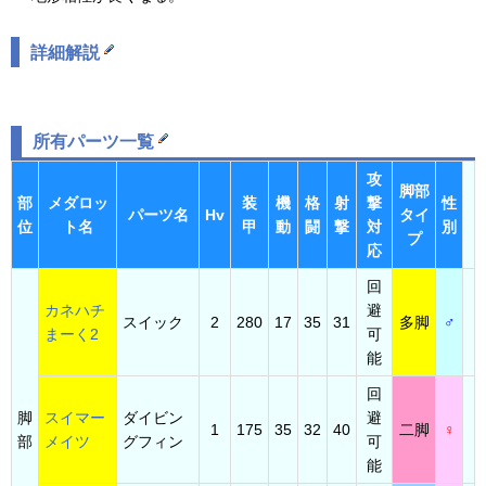
詳細解説
所有パーツ一覧
攻
脚部
部
メダロッ
装
機
格
射
撃
性
パーツ名
Hv
タイ
位
ト名
甲
動
闘
撃
対
別
プ
応
回
カネハチ
避
スイック
2
280
17
35
31
多脚
♂
まーく2
可
能
回
脚
スイマー
ダイビン
避
1
175
35
32
40
二脚
♀
部
メイツ
グフィン
可
能