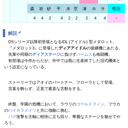
森
岩
砂
平
水
空
凍
ホ
サ
性別
4
4
2
4
2
2
2
4
4
♀
解説
DSシリーズ以降初登場となるIDL (アイドル) 型メダロット。
『メダロット3』に登場した
ディアアイドル
の後継機にあたる。
先輩や同期の
ディアステージ
に負けず
パームス
も格闘機。
初登場は今作からだが、作中では既に生産終了した旧式機体と
いう設定になっている。
ストーリーではアオイのパートナー、フローラとして登場。
言葉を飾らず、正直で素直な言動をする。
終盤、学園の危機において、ラウリの
ゴールドフィン
、フウカ
の
ハイカラメイツ
と共に強敵に挑む。
バグ
攻撃を主軸に軽快に立ち回り、華麗なステージを魅せてや
ろう。