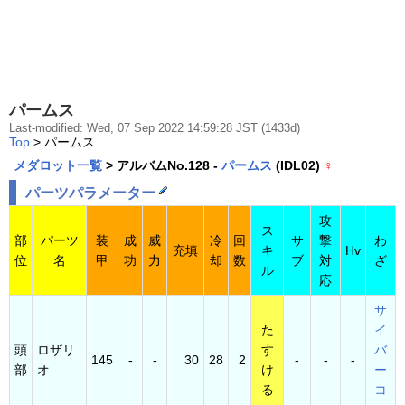
パームス
Last-modified: Wed, 07 Sep 2022 14:59:28 JST (1433d)
Top
> パームス
メダロット一覧
> アルバムNo.128 -
パームス
(IDL02)
♀
パーツパラメーター
攻
ス
部
パーツ
装
成
威
冷
回
サ
撃
わ
充填
キ
Hv
位
名
甲
功
力
却
数
ブ
対
ざ
ル
応
サ
た
イ
頭
ロザリ
す
バ
145
-
-
30
28
2
-
-
-
部
オ
け
ー
る
コ