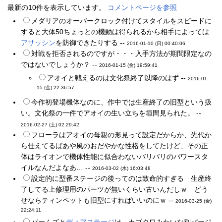
最新の10件を表示しています。
コメントページを参照
メダリアのオーバークロック付けてスタイルをスピードに
すると大体50ちょっとの機動は得られるから相手によっては
アサッシン
を防御できたりする --
2016-01-10 (日) 00:40:06
対戦を拒否されるのですが・・・入手方法が期間限定なの
ではないでしょうか？ --
2016-01-15 (金) 19:59:41
アオイと戦えるのは文化祭終了以降のはず --
2016-01-
15 (金) 22:36:57
今作初登場機体なのに、作中では生産終了の旧型という扱
い。文化祭の一件でアオイの生い立ちを垣間見られた。 --
2016-02-27 (土) 02:29:42
フローラはアオイの母親の形見って設定だからか、先代か
ら仕えてるばあや風のおだやかな性格をしてたけど、その正
体はライオンで機体性能に似合わないバリバリのパワースタ
イルなんだよなあ… --
2016-03-02 (水) 16:03:48
設定的に型番ステージの後ってのは致命的すぎる 生産終
了してる上修理用のパーツが無いくらい古いんだしｗ どう
せならティンペットも旧型にすればいいのにｗ --
2016-03-25 (金)
22:24:11