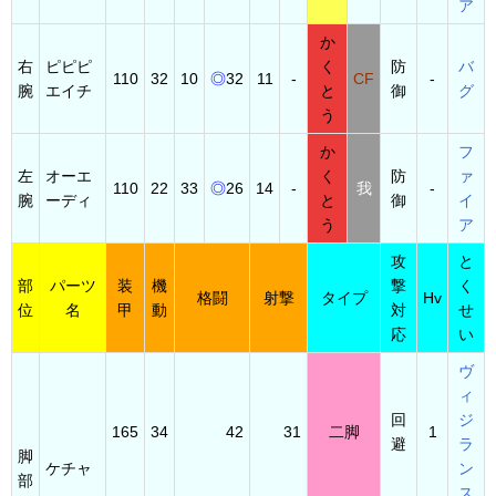
ア
か
右
ピピピ
く
防
バ
110
32
10
◎
32
11
-
CF
-
腕
エイチ
と
御
グ
う
か
フ
左
オーエ
く
防
ァ
110
22
33
◎
26
14
-
我
-
腕
ーディ
と
御
イ
う
ア
攻
と
部
パーツ
装
機
撃
く
格闘
射撃
タイプ
Hv
位
名
甲
動
対
せ
応
い
ヴ
ィ
回
ジ
165
34
42
31
二脚
1
避
ラ
脚
ケチャ
ン
部
ス