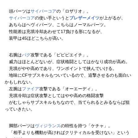
頭パーツは
サイバーコア
の「ロザリオ」。
サイバーコア
の使い手というと
ブレザーメイツ
が上がるが、
あちらはヘヴィパーツ、こちらはノーマルパーツ。
性能差は充填冷却あわせて17負ける形になるが、
装甲は45ほどこちらが高い。
右腕は
バグ
攻撃である「ピピピエイチ」。
威力はほとんどないが、症状格闘としてはかなり成功が高め。
充填がやや高めであり、ワンポイントで挟んでいける。
地味にCFサブスキルもついているので、追撃させるのも面白い
かもしれない。
左腕は
ファイア
攻撃である「オーエーディ」。
充填冷却は症状攻撃としてはやや高めの格闘攻撃
がむしゃらサブスキルもちなので、当てられるとみるならば狙
っていきたい。
脚部パーツは
ヴィジランス
の特性を持つ「ケチャ」。
「相手よりも機動が高ければクリティカルを受けない」という