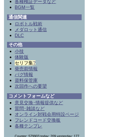
各種検証データなど
BGM一覧
通信関連
ロボトル戦術
メダロット通信
DLC
その他
小技
体験版
セリフ集
?
発売前情報
バグ情報
資料保管庫
次回作への要望
コメントフォームなど
意見交換･情報提供など
質問･雑談など
オンライン対戦会用特設ページ
フレンドコード交換板
各種テンプレ
Counter: 579903,today: 209,yesterday: 177