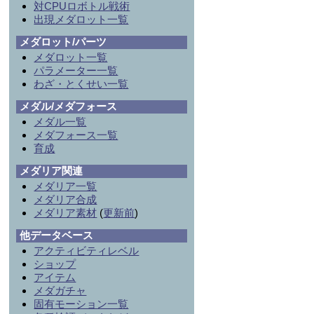
対CPUロボトル戦術
出現メダロット一覧
メダロット/パーツ
メダロット一覧
パラメーター一覧
わざ・とくせい一覧
メダル/メダフォース
メダル一覧
メダフォース一覧
育成
メダリア関連
メダリア一覧
メダリア合成
メダリア素材
(
更新前
)
他データベース
アクティビティレベル
ショップ
アイテム
メダガチャ
固有モーション一覧