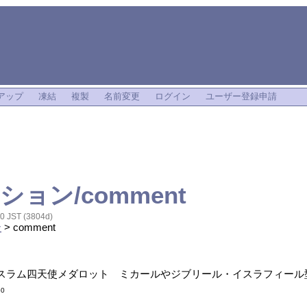
アップ
凍結
複製
名前変更
ログイン
ユーザー登録申請
ョン/comment
0 JST (3804d)
ン
> comment
スラム四天使メダロット ミカールやジブリール・イスラフィール型
50