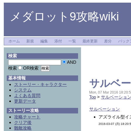
メダロット9攻略wiki
ホーム
新規
編集
添付
一覧
最終更新
差分
バック
検索
AND
検索
OR検索
基本情報
サルベーシ
ストーリー・キャラクター
システム
Mon, 07 Mar 2016 18:20:5
よくある質問
Top
>
サルベーショ
更新データ
サルベーション
ストーリー攻略
攻略チャート
アズライル型イ
クリア後
2016-03-07 (月) 18:20:
難敵攻略