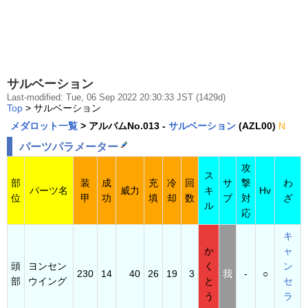
サルベーション
Last-modified: Tue, 06 Sep 2022 20:30:33 JST (1429d)
Top
> サルベーション
メダロット一覧
> アルバムNo.013 -
サルベーション
(AZL00)
N
パーツパラメーター
攻
ス
部
装
成
充
冷
回
サ
撃
わ
パーツ名
威力
キ
Hv
位
甲
功
填
却
数
ブ
対
ざ
ル
応
キ
か
ャ
頭
ヨンセン
く
ン
230
14
40
26
19
3
我
-
○
部
ウイング
と
セ
う
ラ