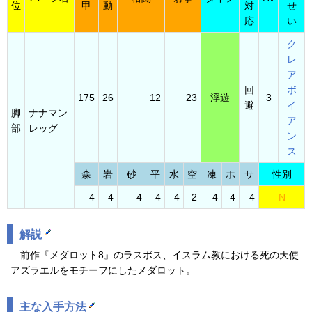
位
甲
動
対
せ
応
い
ク
レ
ア
回
ボ
175
26
12
23
浮遊
3
避
イ
脚
ナナマン
ア
部
レッグ
ン
ス
森
岩
砂
平
水
空
凍
ホ
サ
性別
4
4
4
4
4
2
4
4
4
N
解説
前作『メダロット8』のラスボス、イスラム教における死の天使
アズラエルをモチーフにしたメダロット。
主な入手方法