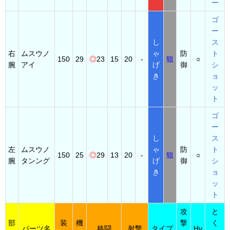
ー
ゴ
ー
し
ス
右
ムスウノ
ゃ
防
ト
150
29
◎
23
15
20
-
狙
○
腕
アイ
げ
御
シ
き
ョ
ッ
ト
ゴ
ー
し
ス
左
ムスウノ
ゃ
防
ト
150
25
◎
29
13
20
-
狙
○
腕
タンング
げ
御
シ
き
ョ
ッ
ト
攻
と
部
装
機
撃
く
パーツ名
格闘
射撃
タイプ
Hv