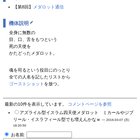
【第8回】
メダロット通信
機体説明
全身に無数の
目、口、舌をもつという
死の天使を
かたどったメダロット。
魂を司るという役目にのっとり
全ての人名を記したリストから
ゴーストショット
を放つ。
最新の10件を表示しています。
コメントページを参照
アズライル型イスラム四天使メダロット ミカールやジブ
リール・イスラフィール型でも増えんかなｗ --
2016-03-07 (月)
18:20:50
お名前: