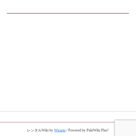
レンタルWiki by
Wicurio
/ Powered by PukiWiki Plus!